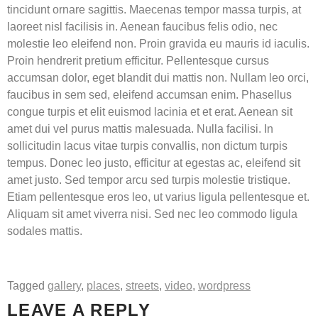
tincidunt ornare sagittis. Maecenas tempor massa turpis, at
laoreet nisl facilisis in. Aenean faucibus felis odio, nec
molestie leo eleifend non. Proin gravida eu mauris id iaculis.
Proin hendrerit pretium efficitur. Pellentesque cursus
accumsan dolor, eget blandit dui mattis non. Nullam leo orci,
faucibus in sem sed, eleifend accumsan enim. Phasellus
congue turpis et elit euismod lacinia et et erat. Aenean sit
amet dui vel purus mattis malesuada. Nulla facilisi. In
sollicitudin lacus vitae turpis convallis, non dictum turpis
tempus. Donec leo justo, efficitur at egestas ac, eleifend sit
amet justo. Sed tempor arcu sed turpis molestie tristique.
Etiam pellentesque eros leo, ut varius ligula pellentesque et.
Aliquam sit amet viverra nisi. Sed nec leo commodo ligula
sodales mattis.
Tagged
gallery
,
places
,
streets
,
video
,
wordpress
LEAVE A REPLY