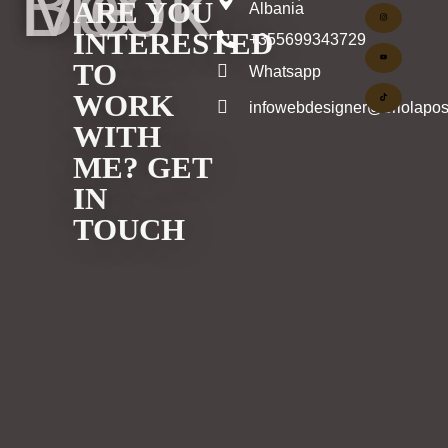
Book Me
ARE YOU
Albania
INTERESTED
+355699343729
TO
Whatsapp
WORK
infowebdesigner@eriolapos
WITH
ME? GET
IN
TOUCH